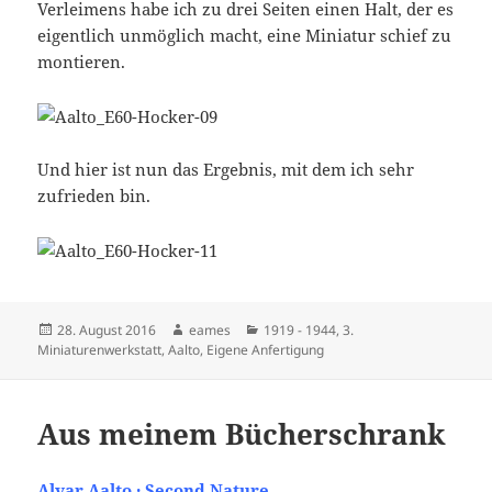
Verleimens habe ich zu drei Seiten einen Halt, der es
eigentlich unmöglich macht, eine Miniatur schief zu
montieren.
Und hier ist nun das Ergebnis, mit dem ich sehr
zufrieden bin.
Veröffentlicht
Autor
Kategorien
28. August 2016
eames
1919 - 1944
,
3.
am
Miniaturenwerkstatt
,
Aalto
,
Eigene Anfertigung
Aus meinem Bücherschrank
Alvar Aalto · Second Nature