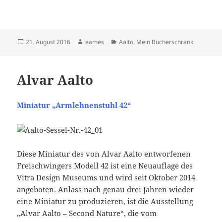
Veröffentlicht
Autor
Kategorien
21. August 2016
eames
Aalto
,
Mein Bücherschrank
am
Alvar Aalto
Miniatur „Armlehnenstuhl 42“
Diese Miniatur des von Alvar Aalto entworfenen
Freischwingers Modell 42 ist eine Neuauflage des
Vitra Design Museums und wird seit Oktober 2014
angeboten. Anlass nach genau drei Jahren wieder
eine Miniatur zu produzieren, ist die Ausstellung
„Alvar Aalto – Second Nature“, die vom