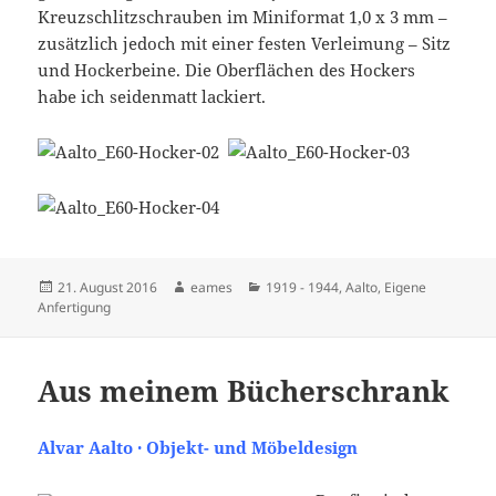
Kreuzschlitzschrauben im Miniformat 1,0 x 3 mm –
zusätzlich jedoch mit einer festen Verleimung – Sitz
und Hockerbeine. Die Oberflächen des Hockers
habe ich seidenmatt lackiert.
Veröffentlicht
Autor
Kategorien
21. August 2016
eames
1919 - 1944
,
Aalto
,
Eigene
am
Anfertigung
Aus meinem Bücherschrank
Alvar Aalto · Objekt- und Möbeldesign