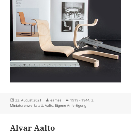
Veröffentlicht
Autor
Kategorien
22. August 2021
eames
1919 - 1944
,
3.
am
Miniaturenwerkstatt
,
Aalto
,
Eigene Anfertigung
Alvar Aalto