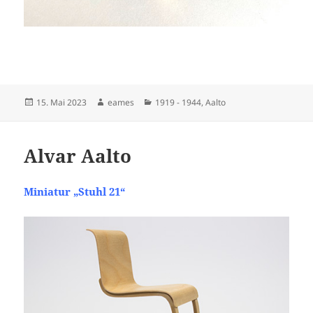
Veröffentlicht
Autor
Kategorien
15. Mai 2023
eames
1919 - 1944
,
Aalto
am
Alvar Aalto
Miniatur „Stuhl 21“