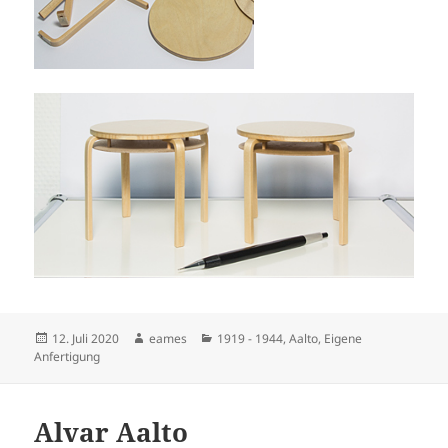
Veröffentlicht
Autor
Kategorien
12. Juli 2020
eames
1919 - 1944
,
Aalto
,
Eigene
am
Anfertigung
Alvar Aalto