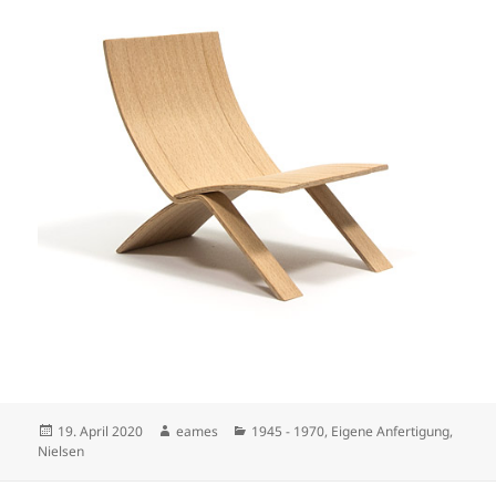
Veröffentlicht
Autor
Kategorien
19. April 2020
eames
1945 - 1970
,
Eigene Anfertigung
,
am
Nielsen