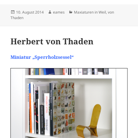
Veröffentlicht
Autor
Kategorien
10. August 2014
eames
Maxiaturen in Weil
,
von
am
Thaden
Herbert von Thaden
Miniatur „Sperrholzsessel“