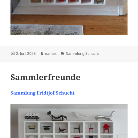
Veröffentlicht
Autor
Kategorien
2. Juni 2023
eames
Sammlung Schucht
am
Sammlerfreunde
Sammlung Fridtjof Schucht