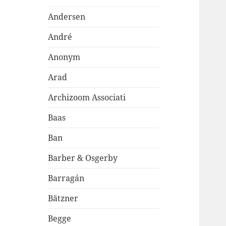
Andersen
André
Anonym
Arad
Archizoom Associati
Baas
Ban
Barber & Osgerby
Barragán
Bätzner
Begge