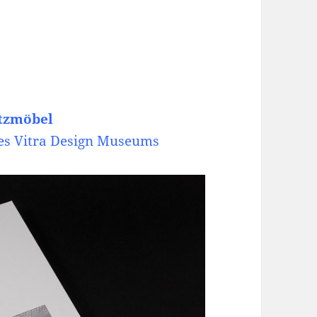
itzmöbel
es Vitra Design
Museums