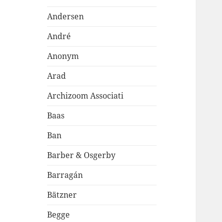
Andersen
André
Anonym
Arad
Archizoom Associati
Baas
Ban
Barber & Osgerby
Barragán
Bätzner
Begge