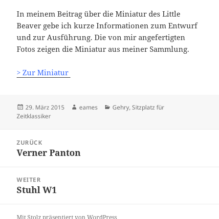
In meinem Beitrag über die Miniatur des Little
Beaver gebe ich kurze Informationen zum Entwurf
und zur Ausführung. Die von mir angefertigten
Fotos zeigen die Miniatur aus meiner Sammlung.
> Zur Miniatur
Veröffentlicht
Autor
Kategorien
29. März 2015
eames
Gehry
,
Sitzplatz für
am
Zeitklassiker
Beitragsnavigation
ZURÜCK
Verner Panton
Vorheriger
Beitrag:
WEITER
Stuhl W1
Nächster
Beitrag:
Mit Stolz präsentiert von WordPress