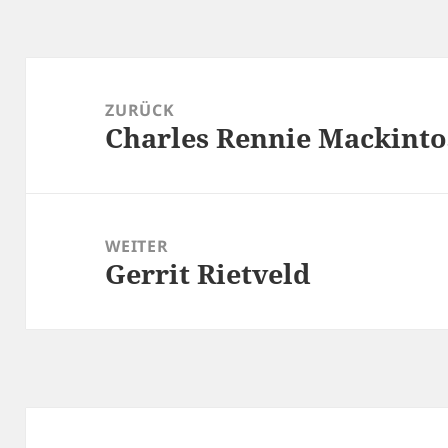
Beitragsnavigation
ZURÜCK
Charles Rennie Mackint
Vorheriger
Beitrag:
WEITER
Gerrit Rietveld
Nächster
Beitrag: