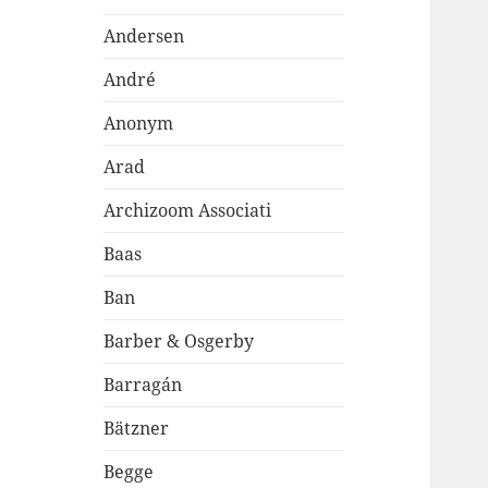
Andersen
André
Anonym
Arad
Archizoom Associati
Baas
Ban
Barber & Osgerby
Barragán
Bätzner
Begge