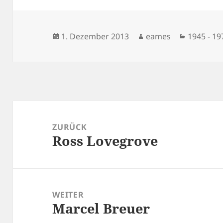
Veröffentlicht
Autor
Kategori
1. Dezember 2013
eames
1945 - 19
am
Beitragsnavigation
ZURÜCK
Ross Lovegrove
Vorheriger
Beitrag:
WEITER
Marcel Breuer
Nächster
Beitrag: