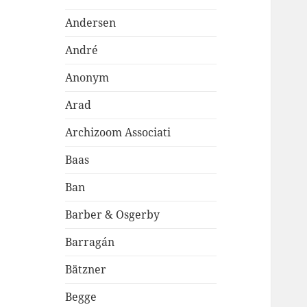
Andersen
André
Anonym
Arad
Archizoom Associati
Baas
Ban
Barber & Osgerby
Barragán
Bätzner
Begge