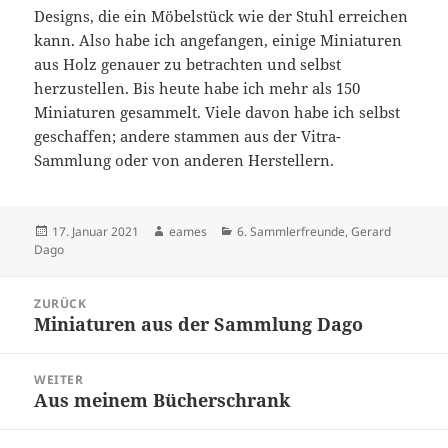
Designs, die ein Möbelstück wie der Stuhl erreichen
kann. Also habe ich angefangen, einige Miniaturen
aus Holz genauer zu betrachten und selbst
herzustellen. Bis heute habe ich mehr als 150
Miniaturen gesammelt. Viele davon habe ich selbst
geschaffen; andere stammen aus der Vitra-
Sammlung oder von anderen Herstellern.
Veröffentlicht
Autor
Kategorien
17. Januar 2021
eames
6. Sammlerfreunde
,
Gerard
am
Dago
Beitragsnavigation
ZURÜCK
Miniaturen aus der Sammlung Dago
Vorheriger
Beitrag:
WEITER
Aus meinem Bücherschrank
Nächster
Beitrag: