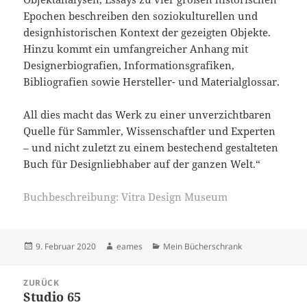
Epochen beschreiben den soziokulturellen und
designhistorischen Kontext der gezeigten Objekte.
Hinzu kommt ein umfangreicher Anhang mit
Designerbiografien, Informationsgrafiken,
Bibliografien sowie Hersteller- und Materialglossar.
All dies macht das Werk zu einer unverzichtbaren
Quelle für Sammler, Wissenschaftler und Experten
– und nicht zuletzt zu einem bestechend gestalteten
Buch für Designliebhaber auf der ganzen Welt.“
Buchbeschreibung: Vitra Design Museum
Veröffentlicht
Autor
Kategorien
9. Februar 2020
eames
Mein Bücherschrank
am
Beitragsnavigation
ZURÜCK
Studio 65
Vorheriger