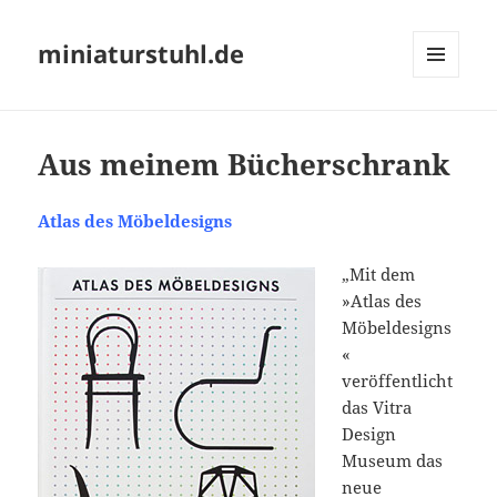
miniaturstuhl.de
MENÜ
UND
WIDGETS
Aus meinem Bücherschrank
Atlas des Möbeldesigns
„Mit dem
»Atlas des
Möbeldesigns
«
veröffentlicht
das Vitra
Design
Museum das
neue